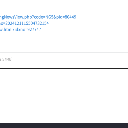
/ngNewsView.php?code=NG5&pid=80449
ml?no=2024121115504732154
iew.html?idxno=927747
(2.57MB)